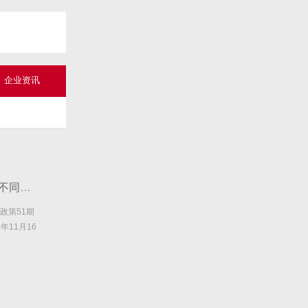
企业资讯
看得见的专业，信得过的服务!“洁”然不同，从培训开始!
家政第51期
年11月16