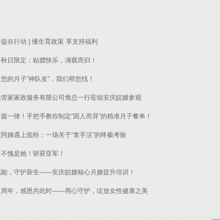
益在行动 | 懂生育政策 享支持福利
份秋日限定：贴膘快乐，满载而归！
您的月子“神队友”，我们帮您找！
元管家家政服务有限公司詹总一行莅临安庆皖嫂参观
千篇一律！手把手教你制定“因人而异”的精准月子餐单！
阿姨遇上面粉：一场关于“拿手活”的终极考验
！不愧是她！斩获亚军！
赋能，守护新生——安庆皖嫂核心月嫂提升培训！
五周年，感恩共此时——用心守护，绽放女性健康之美