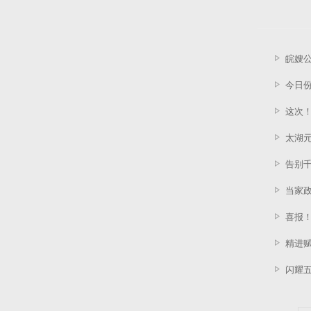
皖嫂公
今日
这次！
太湖
告别
当家政
喜报
精进
闪耀